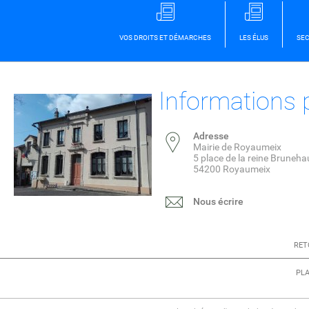
VOS DROITS ET DÉMARCHES
LES ÉLUS
SEC
Informations 
Adresse
Mairie de Royaumeix
5 place de la reine Bruneha
54200 Royaumeix
Nous écrire
RET
PLA