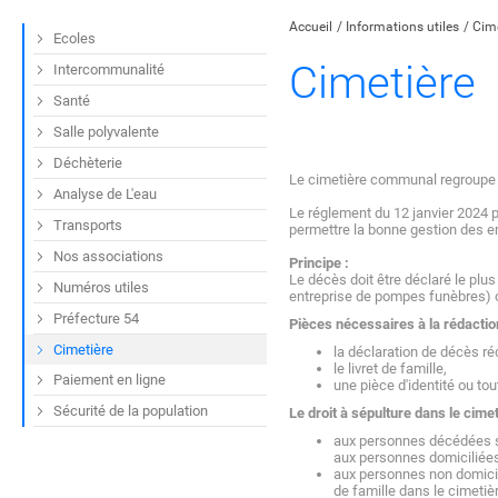
Accueil
Informations utiles
Cime
Ecoles
Cimetière
Intercommunalité
Santé
Salle polyvalente
Déchèterie
Le cimetière communal regroupe 
Analyse de L'eau
Le réglement du 12 janvier 2024 p
Transports
permettre la bonne gestion des e
Nos associations
Principe :
Le décès doit être déclaré le plu
Numéros utiles
entreprise de pompes funèbres) o
Préfecture 54
Pièces nécessaires à la rédaction
Cimetière
la déclaration de décès r
le livret de famille,
Paiement en ligne
une pièce d'identité ou tou
Sécurité de la population
Le droit à sépulture dans le cim
aux personnes décédées sur
aux personnes domiciliée
aux personnes non domicil
de famille dans le cimeti